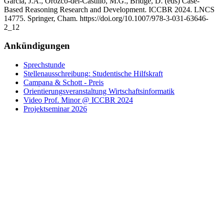
Garcia, J.A., Orozco-del-Castillo, M.G., Bridge, D. (eds) Case-
Based Reasoning Research and Development. ICCBR 2024. LNCS
14775. Springer, Cham. https://doi.org/10.1007/978-3-031-63646-
2_12
Ankündigungen
Sprechstunde
Stellenausschreibung: Studentische Hilfskraft
Campana & Schott - Preis
Orientierungsveranstaltung Wirtschaftsinformatik
Video Prof. Minor @ ICCBR 2024
Projektseminar 2026